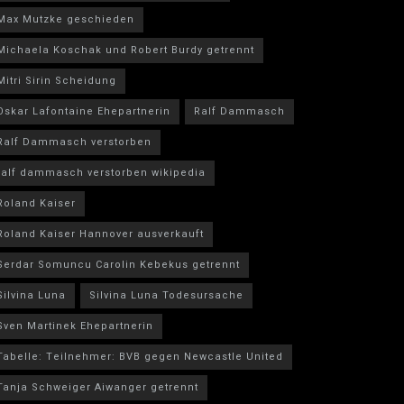
Max Mutzke geschieden
Michaela Koschak und Robert Burdy getrennt
Mitri Sirin Scheidung
Oskar Lafontaine Ehepartnerin
Ralf Dammasch
Ralf Dammasch verstorben
ralf dammasch verstorben wikipedia
Roland Kaiser
Roland Kaiser Hannover ausverkauft
Serdar Somuncu Carolin Kebekus getrennt
Silvina Luna
Silvina Luna Todesursache
Sven Martinek Ehepartnerin
Tabelle: Teilnehmer: BVB gegen Newcastle United
Tanja Schweiger Aiwanger getrennt