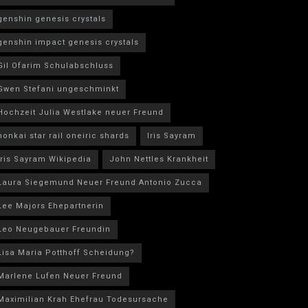
genshin genesis crystals
genshin impact genesis crystals
Gil Ofarim Schulabschluss
Gwen Stefani ungeschminkt
Hochzeit Julia Westlake neuer Freund
honkai star rail oneiric shards
Iris Sayram
Iris Sayram Wikipedia
John Nettles Krankheit
Laura Siegemund Neuer Freund Antonio Zucca
Lee Majors Ehepartnerin
Leo Neugebauer Freundin
Lisa Maria Potthoff Scheidung?
Marlene Lufen Neuer Freund
Maximilian Krah Ehefrau Todesursache