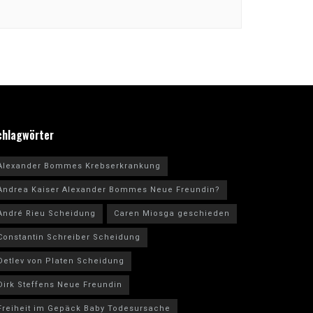
chlagwörter
Alexander Bommes Krebserkrankung
Andrea Kaiser Alexander Bommes Neue Freundin?
André Rieu Scheidung
Caren Miosga geschieden
Constantin Schreiber Scheidung
Detlev von Platen Scheidung
Dirk Steffens Neue Freundin
Freiheit im Gepäck Baby Todesursache