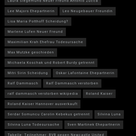
Laura Siegemund Neuer Freund Antonio Zucca
Lee Majors Ehepartnerin
Leo Neugebauer Freundin
Lisa Maria Potthoff Scheidung?
Marlene Lufen Neuer Freund
Maximilian Krah Ehefrau Todesursache
Max Mutzke geschieden
Michaela Koschak und Robert Burdy getrennt
Mitri Sirin Scheidung
Oskar Lafontaine Ehepartnerin
Ralf Dammasch
Ralf Dammasch verstorben
ralf dammasch verstorben wikipedia
Roland Kaiser
Roland Kaiser Hannover ausverkauft
Serdar Somuncu Carolin Kebekus getrennt
Silvina Luna
Silvina Luna Todesursache
Sven Martinek Ehepartnerin
Tabelle: Teilnehmer: BVB gegen Newcastle United