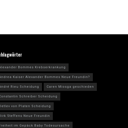
chlagwörter
Alexander Bommes Krebserkrankung
Andrea Kaiser Alexander Bommes Neue Freundin?
André Rieu Scheidung
Caren Miosga geschieden
Constantin Schreiber Scheidung
Detlev von Platen Scheidung
Dirk Steffens Neue Freundin
Freiheit im Gepäck Baby Todesursache