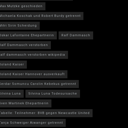
Max Mutzke geschieden
Michaela Koschak und Robert Burdy getrennt
Mitri Sirin Scheidung
Oskar Lafontaine Ehepartnerin
Ralf Dammasch
Ralf Dammasch verstorben
ralf dammasch verstorben wikipedia
Roland Kaiser
Roland Kaiser Hannover ausverkauft
Serdar Somuncu Carolin Kebekus getrennt
Silvina Luna
Silvina Luna Todesursache
Sven Martinek Ehepartnerin
Tabelle: Teilnehmer: BVB gegen Newcastle United
Tanja Schweiger Aiwanger getrennt