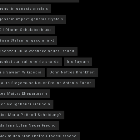
genshin genesis crystals
genshin impact genesis crystals
Gil Ofarim Schulabschluss
Gwen Stefani ungeschminkt
Hochzeit Julia Westlake neuer Freund
honkai star rail oneiric shards
Iris Sayram
Iris Sayram Wikipedia
John Nettles Krankheit
Laura Siegemund Neuer Freund Antonio Zucca
Lee Majors Ehepartnerin
Leo Neugebauer Freundin
Lisa Maria Potthoff Scheidung?
Marlene Lufen Neuer Freund
Maximilian Krah Ehefrau Todesursache