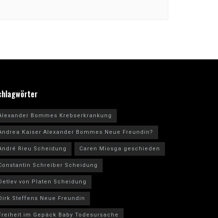
chlagwörter
Alexander Bommes Krebserkrankung
Andrea Kaiser Alexander Bommes Neue Freundin?
André Rieu Scheidung
Caren Miosga geschieden
Constantin Schreiber Scheidung
Detlev von Platen Scheidung
Dirk Steffens Neue Freundin
Freiheit im Gepäck Baby Todesursache