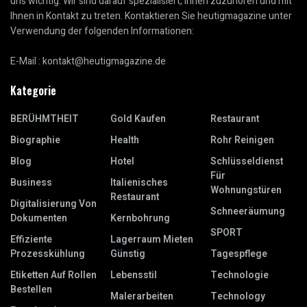
uns wichtig. Wir sind darauf spezialisiert, Ihnen zuzuhören und mit
Ihnen in Kontakt zu treten. Kontaktieren Sie heutigmagazine unter
Verwendung der folgenden Informationen:
E-Mail :
kontakt@heutigmagazine.de
Kategorie
BERÜHMTHEIT
Gold Kaufen
Restaurant
Biographie
Health
Rohr Reinigen
Blog
Hotel
Schlüsseldienst
Für
Business
Italienisches
Wohnungstüren
Restaurant
Digitalisierung Von
Schneeräumung
Dokumenten
Kernbohrung
SPORT
Effiziente
Lagerraum Mieten
Prozesskühlung
Günstig
Tagespflege
Etiketten Auf Rollen
Lebensstil
Technologie
Bestellen
Malerarbeiten
Technology