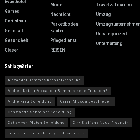
Eventhotel
Mode
Travel & Tourism
Games
Nachricht
Umzug
Gerüstbau
Parkettboden
Umzugsunternehme
Geschäft
Kaufen
Uncategorized
Gesundheit
Pflegedienst
Unterhaltung
Glaser
REISEN
Schlagwörter
Alexander Bommes Krebserkrankung
Andrea Kaiser Alexander Bommes Neue Freundin?
André Rieu Scheidung
Caren Miosga geschieden
Constantin Schreiber Scheidung
Detlev von Platen Scheidung
Dirk Steffens Neue Freundin
Freiheit im Gepäck Baby Todesursache