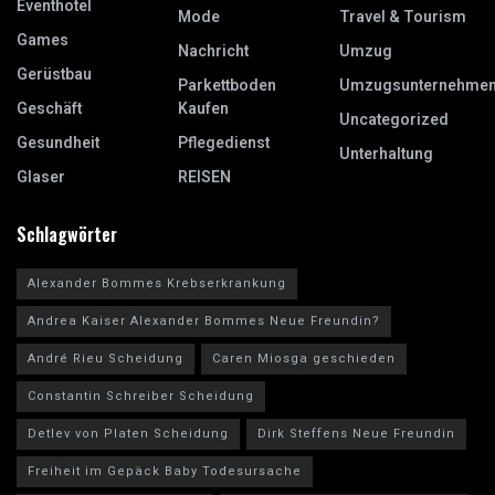
Eventhotel
Mode
Travel & Tourism
Games
Nachricht
Umzug
Gerüstbau
Parkettboden
Umzugsunternehme
Geschäft
Kaufen
Uncategorized
Gesundheit
Pflegedienst
Unterhaltung
Glaser
REISEN
Schlagwörter
Alexander Bommes Krebserkrankung
Andrea Kaiser Alexander Bommes Neue Freundin?
André Rieu Scheidung
Caren Miosga geschieden
Constantin Schreiber Scheidung
Detlev von Platen Scheidung
Dirk Steffens Neue Freundin
Freiheit im Gepäck Baby Todesursache