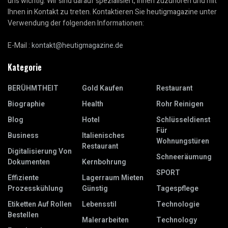
uns wichtig. Wir sind darauf spezialisiert, Ihnen zuzuhören und mit
Ihnen in Kontakt zu treten. Kontaktieren Sie heutigmagazine unter
Verwendung der folgenden Informationen:
E-Mail :
kontakt@heutigmagazine.de
Kategorie
BERÜHMTHEIT
Gold Kaufen
Restaurant
Biographie
Health
Rohr Reinigen
Blog
Hotel
Schlüsseldienst
Für
Business
Italienisches
Wohnungstüren
Restaurant
Digitalisierung Von
Schneeräumung
Dokumenten
Kernbohrung
SPORT
Effiziente
Lagerraum Mieten
Prozesskühlung
Günstig
Tagespflege
Etiketten Auf Rollen
Lebensstil
Technologie
Bestellen
Malerarbeiten
Technology