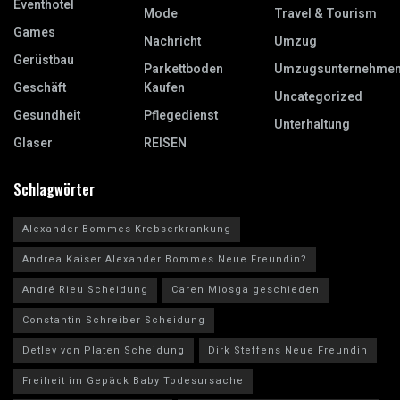
Eventhotel
Mode
Travel & Tourism
Games
Nachricht
Umzug
Gerüstbau
Parkettboden
Umzugsunternehme
Geschäft
Kaufen
Uncategorized
Gesundheit
Pflegedienst
Unterhaltung
Glaser
REISEN
Schlagwörter
Alexander Bommes Krebserkrankung
Andrea Kaiser Alexander Bommes Neue Freundin?
André Rieu Scheidung
Caren Miosga geschieden
Constantin Schreiber Scheidung
Detlev von Platen Scheidung
Dirk Steffens Neue Freundin
Freiheit im Gepäck Baby Todesursache