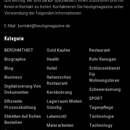
uns wichtig. Wir sind darauf spezialisiert, Ihnen zuzuhören und mit
Ihnen in Kontakt zu treten. Kontaktieren Sie heutigmagazine unter
Verwendung der folgenden Informationen:
E-Mail :
kontakt@heutigmagazine.de
Kategorie
BERÜHMTHEIT
Gold Kaufen
Restaurant
Biographie
Health
Rohr Reinigen
Blog
Hotel
Schlüsseldienst
Für
Business
Italienisches
Wohnungstüren
Restaurant
Digitalisierung Von
Schneeräumung
Dokumenten
Kernbohrung
SPORT
Effiziente
Lagerraum Mieten
Prozesskühlung
Günstig
Tagespflege
Etiketten Auf Rollen
Lebensstil
Technologie
Bestellen
Malerarbeiten
Technology