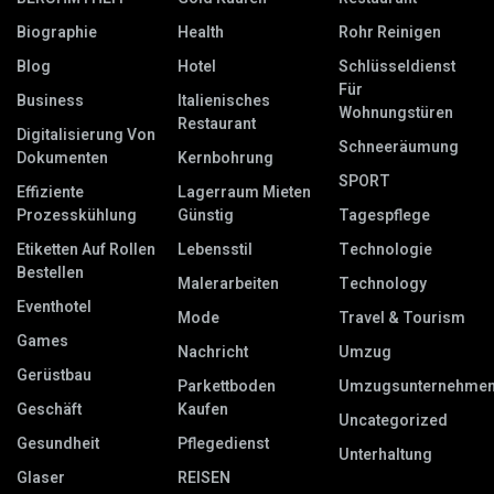
Biographie
Health
Rohr Reinigen
Blog
Hotel
Schlüsseldienst
Für
Business
Italienisches
Wohnungstüren
Restaurant
Digitalisierung Von
Schneeräumung
Dokumenten
Kernbohrung
SPORT
Effiziente
Lagerraum Mieten
Prozesskühlung
Günstig
Tagespflege
Etiketten Auf Rollen
Lebensstil
Technologie
Bestellen
Malerarbeiten
Technology
Eventhotel
Mode
Travel & Tourism
Games
Nachricht
Umzug
Gerüstbau
Parkettboden
Umzugsunternehme
Geschäft
Kaufen
Uncategorized
Gesundheit
Pflegedienst
Unterhaltung
Glaser
REISEN