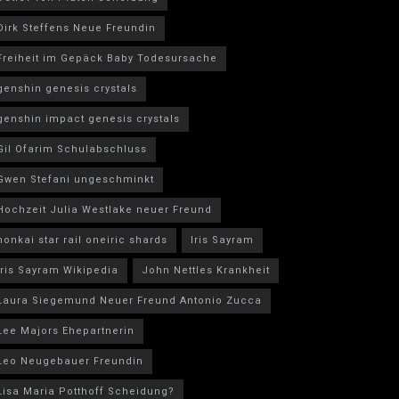
Dirk Steffens Neue Freundin
Freiheit im Gepäck Baby Todesursache
genshin genesis crystals
genshin impact genesis crystals
Gil Ofarim Schulabschluss
Gwen Stefani ungeschminkt
Hochzeit Julia Westlake neuer Freund
honkai star rail oneiric shards
Iris Sayram
Iris Sayram Wikipedia
John Nettles Krankheit
Laura Siegemund Neuer Freund Antonio Zucca
Lee Majors Ehepartnerin
Leo Neugebauer Freundin
Lisa Maria Potthoff Scheidung?