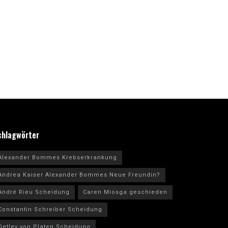
chlagwörter
Alexander Bommes Krebserkrankung
Andrea Kaiser Alexander Bommes Neue Freundin?
André Rieu Scheidung
Caren Miosga geschieden
Constantin Schreiber Scheidung
Detlev von Platen Scheidung