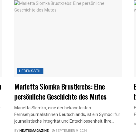
LEBENSSTIL
n
Marietta Slomka Brustkrebs: Eine
persönliche Geschichte des Mutes
r
Marietta Slomka, eine der bekanntesten
E
Fernsehjournalistinnen Deutschlands, ist ein Symbol für
F
journalistische Integrität und Entschlossenheit. Ihre...
B
BY
HEUTIGMAGAZINE
SEPTEMBER 9, 2024