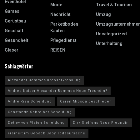
Eventhotel
Mode
Travel & Tourism
Games
Nachricht
Umzug
Gerüstbau
Parkettboden
Umzugsunternehme
Geschäft
Kaufen
Uncategorized
Gesundheit
Pflegedienst
Unterhaltung
Glaser
REISEN
Schlagwörter
Alexander Bommes Krebserkrankung
Andrea Kaiser Alexander Bommes Neue Freundin?
André Rieu Scheidung
Caren Miosga geschieden
Constantin Schreiber Scheidung
Detlev von Platen Scheidung
Dirk Steffens Neue Freundin
Freiheit im Gepäck Baby Todesursache