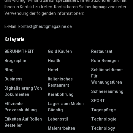
uns wichtig. Wir sind darauf spezialisiert, Ihnen zuzuhören und mit
Ihnen in Kontakt zu treten. Kontaktieren Sie heutigmagazine unter
Verwendung der folgenden Informationen:
E-Mail :
kontakt@heutigmagazine.de
Kategorie
BERÜHMTHEIT
Gold Kaufen
Restaurant
Biographie
Health
Rohr Reinigen
Blog
Hotel
Schlüsseldienst
Für
Business
Italienisches
Wohnungstüren
Restaurant
Digitalisierung Von
Schneeräumung
Dokumenten
Kernbohrung
SPORT
Effiziente
Lagerraum Mieten
Prozesskühlung
Günstig
Tagespflege
Etiketten Auf Rollen
Lebensstil
Technologie
Bestellen
Malerarbeiten
Technology