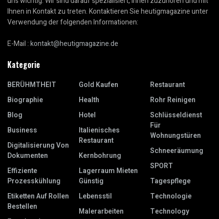
uns wichtig. Wir sind darauf spezialisiert, Ihnen zuzuhören und mit
Ihnen in Kontakt zu treten. Kontaktieren Sie heutigmagazine unter
Verwendung der folgenden Informationen:
E-Mail :
kontakt@heutigmagazine.de
Kategorie
BERÜHMTHEIT
Gold Kaufen
Restaurant
Biographie
Health
Rohr Reinigen
Blog
Hotel
Schlüsseldienst
Für
Business
Italienisches
Wohnungstüren
Restaurant
Digitalisierung Von
Schneeräumung
Dokumenten
Kernbohrung
SPORT
Effiziente
Lagerraum Mieten
Prozesskühlung
Günstig
Tagespflege
Etiketten Auf Rollen
Lebensstil
Technologie
Bestellen
Malerarbeiten
Technology