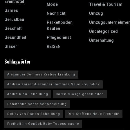
Eventhotel
Mode
Travel & Tourism
Games
Nachricht
Umzug
Gerüstbau
Parkettboden
Umzugsunternehme
Geschäft
Kaufen
Uncategorized
Gesundheit
Pflegedienst
Unterhaltung
Glaser
REISEN
Schlagwörter
Alexander Bommes Krebserkrankung
Andrea Kaiser Alexander Bommes Neue Freundin?
André Rieu Scheidung
Caren Miosga geschieden
Constantin Schreiber Scheidung
Detlev von Platen Scheidung
Dirk Steffens Neue Freundin
Freiheit im Gepäck Baby Todesursache