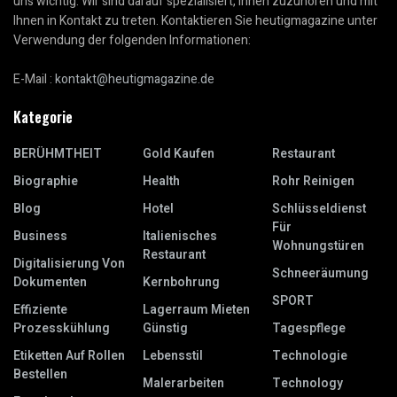
uns wichtig. Wir sind darauf spezialisiert, Ihnen zuzuhören und mit
Ihnen in Kontakt zu treten. Kontaktieren Sie heutigmagazine unter
Verwendung der folgenden Informationen:
E-Mail :
kontakt@heutigmagazine.de
Kategorie
BERÜHMTHEIT
Gold Kaufen
Restaurant
Biographie
Health
Rohr Reinigen
Blog
Hotel
Schlüsseldienst
Für
Business
Italienisches
Wohnungstüren
Restaurant
Digitalisierung Von
Schneeräumung
Dokumenten
Kernbohrung
SPORT
Effiziente
Lagerraum Mieten
Prozesskühlung
Günstig
Tagespflege
Etiketten Auf Rollen
Lebensstil
Technologie
Bestellen
Malerarbeiten
Technology