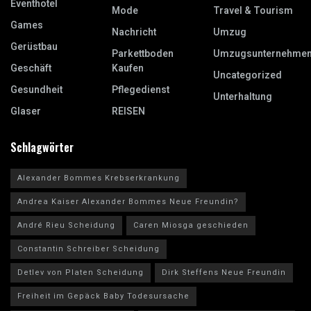
Eventhotel
Mode
Travel & Tourism
Games
Nachricht
Umzug
Gerüstbau
Parkettboden
Umzugsunternehme
Geschäft
Kaufen
Uncategorized
Gesundheit
Pflegedienst
Unterhaltung
Glaser
REISEN
Schlagwörter
Alexander Bommes Krebserkrankung
Andrea Kaiser Alexander Bommes Neue Freundin?
André Rieu Scheidung
Caren Miosga geschieden
Constantin Schreiber Scheidung
Detlev von Platen Scheidung
Dirk Steffens Neue Freundin
Freiheit im Gepäck Baby Todesursache