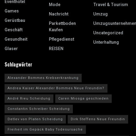
Eventhotel
Mode
Travel & Tourism
Games
Nachricht
Umzug
Gerüstbau
Parkettboden
Umzugsunternehme
Geschäft
Kaufen
Uncategorized
Gesundheit
Pflegedienst
Unterhaltung
Glaser
REISEN
Schlagwörter
Alexander Bommes Krebserkrankung
Andrea Kaiser Alexander Bommes Neue Freundin?
André Rieu Scheidung
Caren Miosga geschieden
Constantin Schreiber Scheidung
Detlev von Platen Scheidung
Dirk Steffens Neue Freundin
Freiheit im Gepäck Baby Todesursache