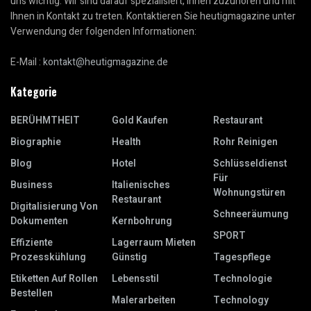
uns wichtig. Wir sind darauf spezialisiert, Ihnen zuzuhören und mit
Ihnen in Kontakt zu treten. Kontaktieren Sie heutigmagazine unter
Verwendung der folgenden Informationen:
E-Mail :
kontakt@heutigmagazine.de
Kategorie
BERÜHMTHEIT
Gold Kaufen
Restaurant
Biographie
Health
Rohr Reinigen
Blog
Hotel
Schlüsseldienst
Für
Business
Italienisches
Wohnungstüren
Restaurant
Digitalisierung Von
Schneeräumung
Dokumenten
Kernbohrung
SPORT
Effiziente
Lagerraum Mieten
Prozesskühlung
Günstig
Tagespflege
Etiketten Auf Rollen
Lebensstil
Technologie
Bestellen
Malerarbeiten
Technology