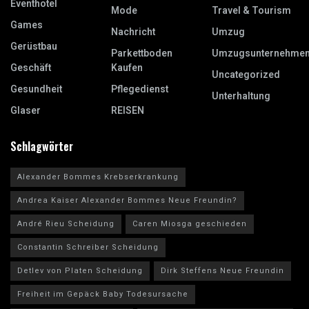
Eventhotel
Mode
Travel & Tourism
Games
Nachricht
Umzug
Gerüstbau
Parkettboden
Umzugsunternehme
Geschäft
Kaufen
Uncategorized
Gesundheit
Pflegedienst
Unterhaltung
Glaser
REISEN
Schlagwörter
Alexander Bommes Krebserkrankung
Andrea Kaiser Alexander Bommes Neue Freundin?
André Rieu Scheidung
Caren Miosga geschieden
Constantin Schreiber Scheidung
Detlev von Platen Scheidung
Dirk Steffens Neue Freundin
Freiheit im Gepäck Baby Todesursache