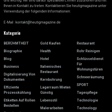
uns wichtig. Wir sind darauf spezialisiert, Ihnen zuzuhören und mit
Ihnen in Kontakt zu treten. Kontaktieren Sie heutigmagazine unter
Verwendung der folgenden Informationen:
E-Mail :
kontakt@heutigmagazine.de
Kategorie
BERÜHMTHEIT
Gold Kaufen
Restaurant
Biographie
Health
Rohr Reinigen
Blog
Hotel
Schlüsseldienst
Für
Business
Italienisches
Wohnungstüren
Restaurant
Digitalisierung Von
Schneeräumung
Dokumenten
Kernbohrung
SPORT
Effiziente
Lagerraum Mieten
Prozesskühlung
Günstig
Tagespflege
Etiketten Auf Rollen
Lebensstil
Technologie
Bestellen
Malerarbeiten
Technology