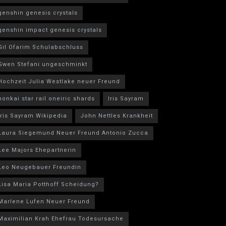
genshin genesis crystals
genshin impact genesis crystals
Gil Ofarim Schulabschluss
Gwen Stefani ungeschminkt
Hochzeit Julia Westlake neuer Freund
honkai star rail oneiric shards
Iris Sayram
Iris Sayram Wikipedia
John Nettles Krankheit
Laura Siegemund Neuer Freund Antonio Zucca
Lee Majors Ehepartnerin
Leo Neugebauer Freundin
Lisa Maria Potthoff Scheidung?
Marlene Lufen Neuer Freund
Maximilian Krah Ehefrau Todesursache