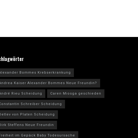
chlagwörter
Alexander Bommes Krebserkrankung
Andrea Kaiser Alexander Bommes Neue Freundin?
André Rieu Scheidung
Caren Miosga geschieden
Constantin Schreiber Scheidung
Detlev von Platen Scheidung
Dirk Steffens Neue Freundin
Freiheit im Gepäck Baby Todesursache