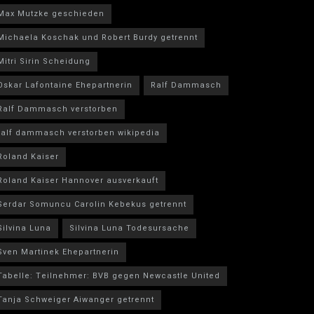
Max Mutzke geschieden
Michaela Koschak und Robert Burdy getrennt
Mitri Sirin Scheidung
Oskar Lafontaine Ehepartnerin
Ralf Dammasch
Ralf Dammasch verstorben
ralf dammasch verstorben wikipedia
Roland Kaiser
Roland Kaiser Hannover ausverkauft
Serdar Somuncu Carolin Kebekus getrennt
Silvina Luna
Silvina Luna Todesursache
Sven Martinek Ehepartnerin
Tabelle: Teilnehmer: BVB gegen Newcastle United
Tanja Schweiger Aiwanger getrennt