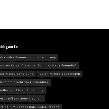
chlagwörter
Alexander Bommes Krebserkrankung
Andrea Kaiser Alexander Bommes Neue Freundin?
André Rieu Scheidung
Caren Miosga geschieden
Constantin Schreiber Scheidung
Detlev von Platen Scheidung
Dirk Steffens Neue Freundin
Freiheit im Gepäck Baby Todesursache