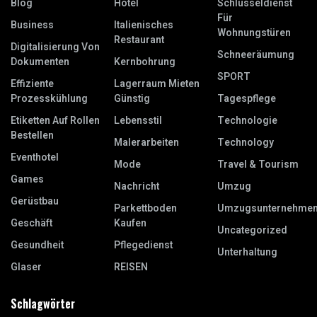
Blog
Hotel
Schlüsseldienst
Für
Business
Italienisches
Wohnungstüren
Restaurant
Digitalisierung Von
Schneeräumung
Dokumenten
Kernbohrung
SPORT
Effiziente
Lagerraum Mieten
Prozesskühlung
Günstig
Tagespflege
Etiketten Auf Rollen
Lebensstil
Technologie
Bestellen
Malerarbeiten
Technology
Eventhotel
Mode
Travel & Tourism
Games
Nachricht
Umzug
Gerüstbau
Parkettboden
Umzugsunternehme
Geschäft
Kaufen
Uncategorized
Gesundheit
Pflegedienst
Unterhaltung
Glaser
REISEN
Schlagwörter