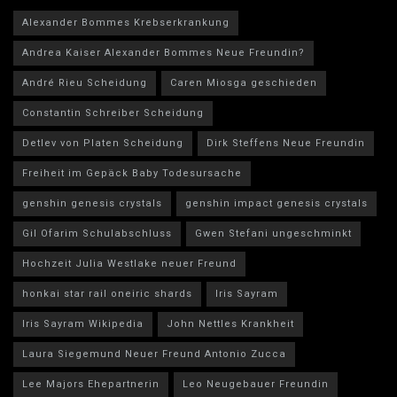
Alexander Bommes Krebserkrankung
Andrea Kaiser Alexander Bommes Neue Freundin?
André Rieu Scheidung
Caren Miosga geschieden
Constantin Schreiber Scheidung
Detlev von Platen Scheidung
Dirk Steffens Neue Freundin
Freiheit im Gepäck Baby Todesursache
genshin genesis crystals
genshin impact genesis crystals
Gil Ofarim Schulabschluss
Gwen Stefani ungeschminkt
Hochzeit Julia Westlake neuer Freund
honkai star rail oneiric shards
Iris Sayram
Iris Sayram Wikipedia
John Nettles Krankheit
Laura Siegemund Neuer Freund Antonio Zucca
Lee Majors Ehepartnerin
Leo Neugebauer Freundin