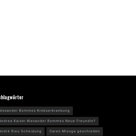
chlagwörter
Alexander Bommes Krebserkrankung
Andrea Kaiser Alexander Bommes Neue Freundin?
André Rieu Scheidung
Caren Miosga geschieden