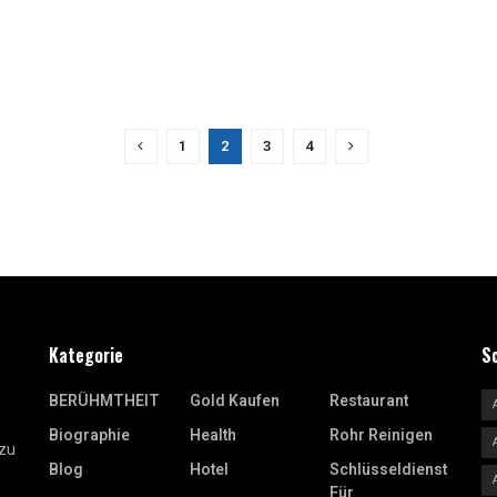
1
2
3
4
Kategorie
S
BERÜHMTHEIT
Gold Kaufen
Restaurant
Biographie
Health
Rohr Reinigen
 zu
Blog
Hotel
Schlüsseldienst
Für