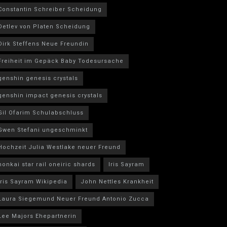
Constantin Schreiber Scheidung
Detlev von Platen Scheidung
Dirk Steffens Neue Freundin
Freiheit im Gepäck Baby Todesursache
genshin genesis crystals
genshin impact genesis crystals
Gil Ofarim Schulabschluss
Gwen Stefani ungeschminkt
Hochzeit Julia Westlake neuer Freund
honkai star rail oneiric shards
Iris Sayram
Iris Sayram Wikipedia
John Nettles Krankheit
Laura Siegemund Neuer Freund Antonio Zucca
Lee Majors Ehepartnerin