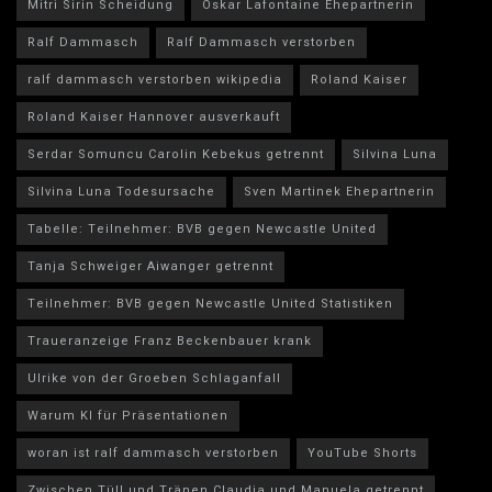
Mitri Sirin Scheidung
Oskar Lafontaine Ehepartnerin
Ralf Dammasch
Ralf Dammasch verstorben
ralf dammasch verstorben wikipedia
Roland Kaiser
Roland Kaiser Hannover ausverkauft
Serdar Somuncu Carolin Kebekus getrennt
Silvina Luna
Silvina Luna Todesursache
Sven Martinek Ehepartnerin
Tabelle: Teilnehmer: BVB gegen Newcastle United
Tanja Schweiger Aiwanger getrennt
Teilnehmer: BVB gegen Newcastle United Statistiken
Traueranzeige Franz Beckenbauer krank
Ulrike von der Groeben Schlaganfall
Warum KI für Präsentationen
woran ist ralf dammasch verstorben
YouTube Shorts
Zwischen Tüll und Tränen Claudia und Manuela getrennt