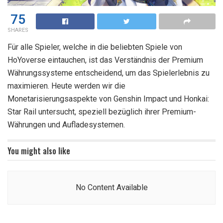
75
SHARES
Für alle Spieler, welche in die beliebten Spiele von
HoYoverse eintauchen, ist das Verständnis der Premium
Währungssysteme entscheidend, um das Spielerlebnis zu
maximieren. Heute werden wir die
Monetarisierungsaspekte von Genshin Impact und Honkai:
Star Rail untersucht, speziell bezüglich ihrer Premium-
Währungen und Aufladesystemen.
You might also like
No Content Available