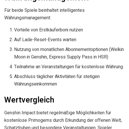
Für beide Spiele beinhaltet intelligentes
Währungsmanagement:
Vorteile von Erstkäuferboni nutzen
Auf Lade-Reset-Events warten
Nutzung von monatlichen Abonnementoptionen (Welkin
Moon in Genshin, Express Supply Pass in HSR)
Teilnahme an Veranstaltungen für kostenlose Währung
Abschluss täglicher Aktivitäten für stetigen
Währungseinkommen
Wertvergleich
Genshin Impact bietet regelmäßige Möglichkeiten für
kostenlose Primogems durch Erkundung der offenen Welt,
Schatztruhen und besondere Veranstaltungen. Spieler