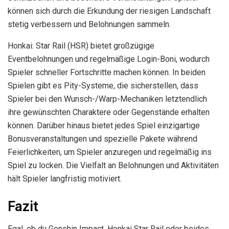
können sich durch die Erkundung der riesigen Landschaft
stetig verbessern und Belohnungen sammeln.
Honkai: Star Rail (HSR) bietet großzügige
Eventbelohnungen und regelmäßige Login-Boni, wodurch
Spieler schneller Fortschritte machen können. In beiden
Spielen gibt es Pity-Systeme, die sicherstellen, dass
Spieler bei den Wunsch-/Warp-Mechaniken letztendlich
ihre gewünschten Charaktere oder Gegenstände erhalten
können. Darüber hinaus bietet jedes Spiel einzigartige
Bonusveranstaltungen und spezielle Pakete während
Feierlichkeiten, um Spieler anzuregen und regelmäßig ins
Spiel zu locken. Die Vielfalt an Belohnungen und Aktivitäten
hält Spieler langfristig motiviert.
Fazit
Egal, ob du Genshin Impact, Honkai Star Rail oder beides