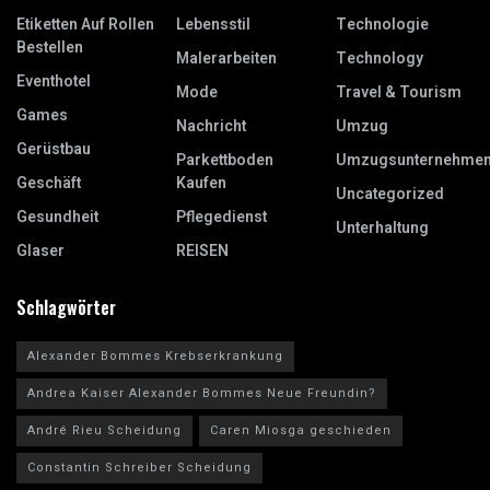
Etiketten Auf Rollen
Lebensstil
Technologie
Bestellen
Malerarbeiten
Technology
Eventhotel
Mode
Travel & Tourism
Games
Nachricht
Umzug
Gerüstbau
Parkettboden
Umzugsunternehme
Geschäft
Kaufen
Uncategorized
Gesundheit
Pflegedienst
Unterhaltung
Glaser
REISEN
Schlagwörter
Alexander Bommes Krebserkrankung
Andrea Kaiser Alexander Bommes Neue Freundin?
André Rieu Scheidung
Caren Miosga geschieden
Constantin Schreiber Scheidung