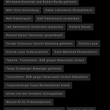
Michaela Koschak und Robert Burdy getrennt
Mitri Sirin Scheidung
Oskar Lafontaine Ehepartnerin
Ralf Dammasch
Ralf Dammasch verstorben
ralf dammasch verstorben wikipedia
Roland Kaiser
Roland Kaiser Hannover ausverkauft
Serdar Somuncu Carolin Kebekus getrennt
Silvina Luna
Silvina Luna Todesursache
Sven Martinek Ehepartnerin
Tabelle: Teilnehmer: BVB gegen Newcastle United
Tanja Schweiger Aiwanger getrennt
Teilnehmer: BVB gegen Newcastle United Statistiken
Traueranzeige Franz Beckenbauer krank
Ulrike von der Groeben Schlaganfall
Warum KI für Präsentationen