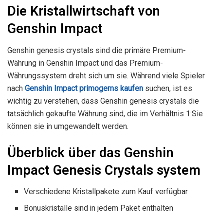
Die Kristallwirtschaft von
Genshin Impact
Genshin genesis crystals sind die primäre Premium-
Währung in Genshin Impact und das Premium-
Währungssystem dreht sich um sie. Während viele Spieler
nach
Genshin Impact primogems kaufen
suchen, ist es
wichtig zu verstehen, dass Genshin genesis crystals die
tatsächlich gekaufte Währung sind, die im Verhältnis 1:Sie
können sie in umgewandelt werden.
Überblick über das Genshin
Impact Genesis Crystals system
Verschiedene Kristallpakete zum Kauf verfügbar
Bonuskristalle sind in jedem Paket enthalten