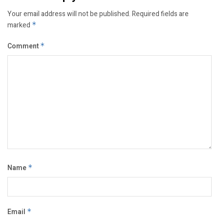
Your email address will not be published.
Required fields are
marked
*
Comment
*
Name
*
Email
*