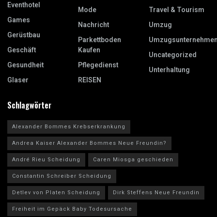
Eventhotel
Mode
Travel & Tourism
Games
Nachricht
Umzug
Gerüstbau
Parkettboden
Umzugsunternehme
Geschäft
Kaufen
Uncategorized
Gesundheit
Pflegedienst
Unterhaltung
Glaser
REISEN
Schlagwörter
Alexander Bommes Krebserkrankung
Andrea Kaiser Alexander Bommes Neue Freundin?
André Rieu Scheidung
Caren Miosga geschieden
Constantin Schreiber Scheidung
Detlev von Platen Scheidung
Dirk Steffens Neue Freundin
Freiheit im Gepäck Baby Todesursache