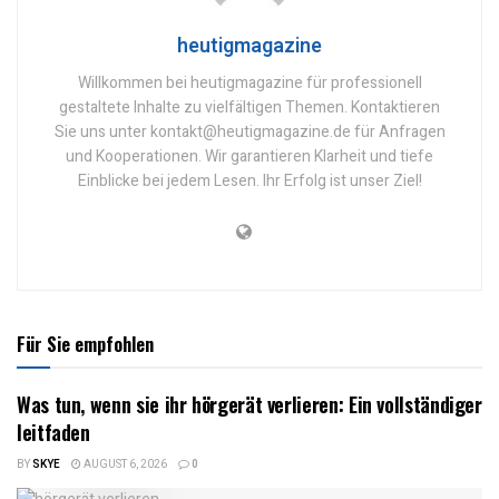
heutigmagazine
Willkommen bei heutigmagazine für professionell
gestaltete Inhalte zu vielfältigen Themen. Kontaktieren
Sie uns unter kontakt@heutigmagazine.de für Anfragen
und Kooperationen. Wir garantieren Klarheit und tiefe
Einblicke bei jedem Lesen. Ihr Erfolg ist unser Ziel!
Für Sie empfohlen
Was tun, wenn sie ihr hörgerät verlieren: Ein vollständiger
leitfaden
BY
SKYE
AUGUST 6, 2026
0