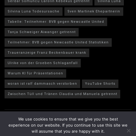
Serdar Somuncu Carolin Kebekus getrennt
Silvina Luna
Silvina Luna Todesursache
Sven Martinek Ehepartnerin
Tabelle: Teilnehmer: BVB gegen Newcastle United
Tanja Schweiger Aiwanger getrennt
Teilnehmer: BVB gegen Newcastle United Statistiken
Traueranzeige Franz Beckenbauer krank
Ulrike von der Groeben Schlaganfall
Warum KI für Präsentationen
woran ist ralf dammasch verstorben
YouTube Shorts
Zwischen Tüll und Tränen Claudia und Manuela getrennt
We use cookies to ensure that we give you the best
experience on our website. If you continue to use this site we
will assume that you are happy with it.
© 2025 heutigmagazine. Entworfen von heutigmagazine.