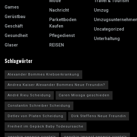
Mode
Travel & Tourism
Games
Nachricht
Umzug
Gerüstbau
Parkettboden
Umzugsunternehme
Geschäft
Kaufen
Uncategorized
Gesundheit
Pflegedienst
Unterhaltung
Glaser
REISEN
Schlagwörter
Alexander Bommes Krebserkrankung
Andrea Kaiser Alexander Bommes Neue Freundin?
André Rieu Scheidung
Caren Miosga geschieden
Constantin Schreiber Scheidung
Detlev von Platen Scheidung
Dirk Steffens Neue Freundin
Freiheit im Gepäck Baby Todesursache
genshin genesis crystals
genshin impact genesis crystals