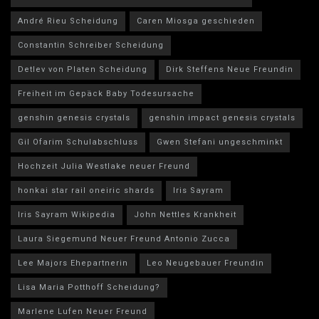
André Rieu Scheidung
Caren Miosga geschieden
Constantin Schreiber Scheidung
Detlev von Platen Scheidung
Dirk Steffens Neue Freundin
Freiheit im Gepäck Baby Todesursache
genshin genesis crystals
genshin impact genesis crystals
Gil Ofarim Schulabschluss
Gwen Stefani ungeschminkt
Hochzeit Julia Westlake neuer Freund
honkai star rail oneiric shards
Iris Sayram
Iris Sayram Wikipedia
John Nettles Krankheit
Laura Siegemund Neuer Freund Antonio Zucca
Lee Majors Ehepartnerin
Leo Neugebauer Freundin
Lisa Maria Potthoff Scheidung?
Marlene Lufen Neuer Freund