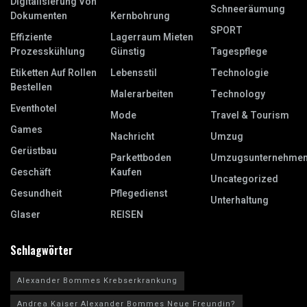
Digitalisierung Von
Schneeräumung
Dokumenten
Kernbohrung
SPORT
Effiziente
Lagerraum Mieten
Prozesskühlung
Günstig
Tagespflege
Etiketten Auf Rollen
Lebensstil
Technologie
Bestellen
Malerarbeiten
Technology
Eventhotel
Mode
Travel & Tourism
Games
Nachricht
Umzug
Gerüstbau
Parkettboden
Umzugsunternehme
Geschäft
Kaufen
Uncategorized
Gesundheit
Pflegedienst
Unterhaltung
Glaser
REISEN
Schlagwörter
Alexander Bommes Krebserkrankung
Andrea Kaiser Alexander Bommes Neue Freundin?