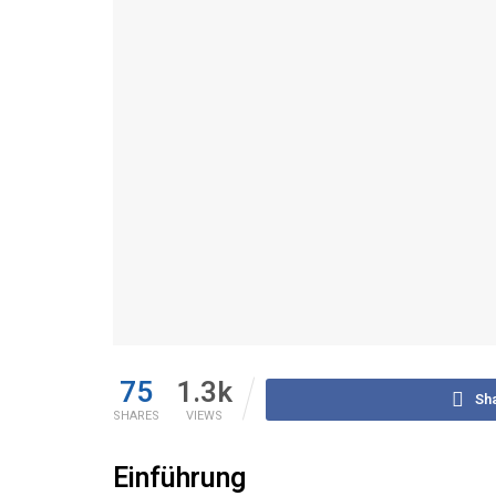
75
1.3k
Sh
SHARES
VIEWS
Einführung