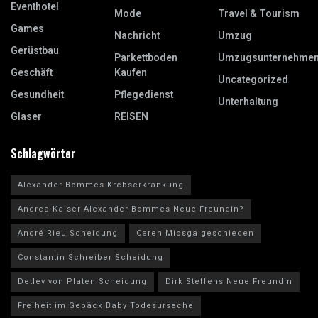
Eventhotel
Mode
Travel & Tourism
Games
Nachricht
Umzug
Gerüstbau
Parkettboden
Umzugsunternehme
Geschäft
Kaufen
Uncategorized
Gesundheit
Pflegedienst
Unterhaltung
Glaser
REISEN
Schlagwörter
Alexander Bommes Krebserkrankung
Andrea Kaiser Alexander Bommes Neue Freundin?
André Rieu Scheidung
Caren Miosga geschieden
Constantin Schreiber Scheidung
Detlev von Platen Scheidung
Dirk Steffens Neue Freundin
Freiheit im Gepäck Baby Todesursache