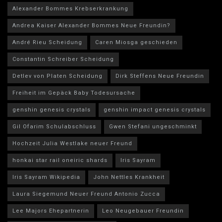
Alexander Bommes Krebserkrankung
Andrea Kaiser Alexander Bommes Neue Freundin?
André Rieu Scheidung
Caren Miosga geschieden
Constantin Schreiber Scheidung
Detlev von Platen Scheidung
Dirk Steffens Neue Freundin
Freiheit im Gepäck Baby Todesursache
genshin genesis crystals
genshin impact genesis crystals
Gil Ofarim Schulabschluss
Gwen Stefani ungeschminkt
Hochzeit Julia Westlake neuer Freund
honkai star rail oneiric shards
Iris Sayram
Iris Sayram Wikipedia
John Nettles Krankheit
Laura Siegemund Neuer Freund Antonio Zucca
Lee Majors Ehepartnerin
Leo Neugebauer Freundin