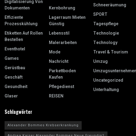
Digitalisierung Von
Schneeräumung
Dokumenten
Kernbohrung
SPORT
Effiziente
Lagerraum Mieten
Prozesskühlung
Günstig
Tagespflege
Etiketten Auf Rollen
Lebensstil
Technologie
Bestellen
Malerarbeiten
Technology
Eventhotel
Mode
Travel & Tourism
Games
Nachricht
Umzug
Gerüstbau
Parkettboden
Umzugsunternehme
Geschäft
Kaufen
Uncategorized
Gesundheit
Pflegedienst
Unterhaltung
Glaser
REISEN
Schlagwörter
Alexander Bommes Krebserkrankung
Andrea Kaiser Alexander Bommes Neue Freundin?