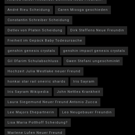
André Rieu Scheidung
Caren Miosga geschieden
Constantin Schreiber Scheidung
Detlev von Platen Scheidung
Dirk Steffens Neue Freundin
Freiheit im Gepäck Baby Todesursache
genshin genesis crystals
genshin impact genesis crystals
Gil Ofarim Schulabschluss
Gwen Stefani ungeschminkt
Hochzeit Julia Westlake neuer Freund
honkai star rail oneiric shards
Iris Sayram
Iris Sayram Wikipedia
John Nettles Krankheit
Laura Siegemund Neuer Freund Antonio Zucca
Lee Majors Ehepartnerin
Leo Neugebauer Freundin
Lisa Maria Potthoff Scheidung?
Marlene Lufen Neuer Freund