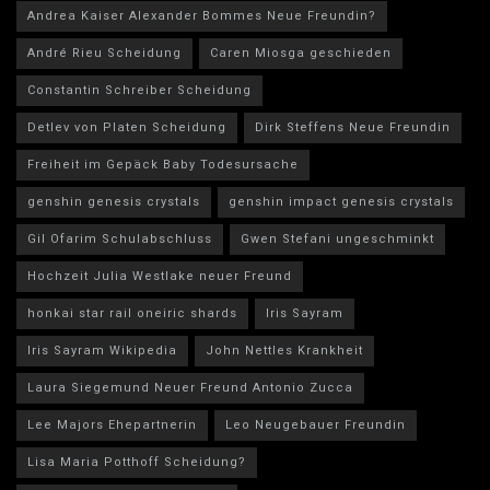
Andrea Kaiser Alexander Bommes Neue Freundin?
André Rieu Scheidung
Caren Miosga geschieden
Constantin Schreiber Scheidung
Detlev von Platen Scheidung
Dirk Steffens Neue Freundin
Freiheit im Gepäck Baby Todesursache
genshin genesis crystals
genshin impact genesis crystals
Gil Ofarim Schulabschluss
Gwen Stefani ungeschminkt
Hochzeit Julia Westlake neuer Freund
honkai star rail oneiric shards
Iris Sayram
Iris Sayram Wikipedia
John Nettles Krankheit
Laura Siegemund Neuer Freund Antonio Zucca
Lee Majors Ehepartnerin
Leo Neugebauer Freundin
Lisa Maria Potthoff Scheidung?