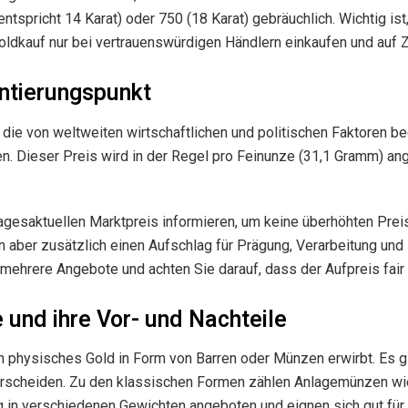
tspricht 14 Karat) oder 750 (18 Karat) gebräuchlich. Wichtig is
ldkauf nur bei vertrauenswürdigen Händlern einkaufen und auf Zer
entierungspunkt
 die von weltweiten wirtschaftlichen und politischen Faktoren be
en. Dieser Preis wird in der Regel pro Feinunze (31,1 Gramm) an
agesaktuellen Marktpreis informieren, um keine überhöhten Preis
 aber zusätzlich einen Aufschlag für Prägung, Verarbeitung und 
mehrere Angebote und achten Sie darauf, dass der Aufpreis fair 
 und ihre Vor- und Nachteile
 physisches Gold in Form von Barren oder Münzen erwirbt. Es gi
terscheiden. Zu den klassischen Formen zählen Anlagemünzen wie
g in verschiedenen Gewichten angeboten und eignen sich gut für 