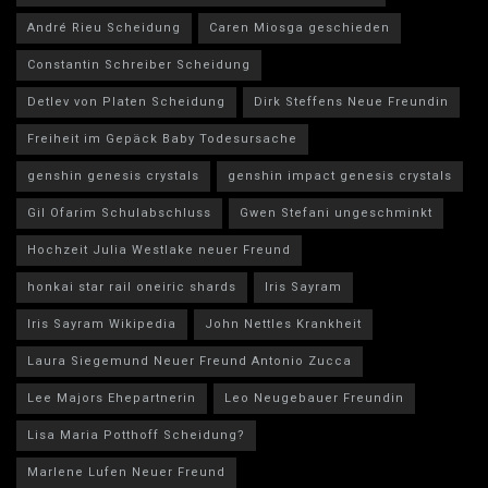
André Rieu Scheidung
Caren Miosga geschieden
Constantin Schreiber Scheidung
Detlev von Platen Scheidung
Dirk Steffens Neue Freundin
Freiheit im Gepäck Baby Todesursache
genshin genesis crystals
genshin impact genesis crystals
Gil Ofarim Schulabschluss
Gwen Stefani ungeschminkt
Hochzeit Julia Westlake neuer Freund
honkai star rail oneiric shards
Iris Sayram
Iris Sayram Wikipedia
John Nettles Krankheit
Laura Siegemund Neuer Freund Antonio Zucca
Lee Majors Ehepartnerin
Leo Neugebauer Freundin
Lisa Maria Potthoff Scheidung?
Marlene Lufen Neuer Freund